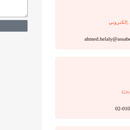
 إلكتروني
ahmed.helaly@assab
Giv
02-01