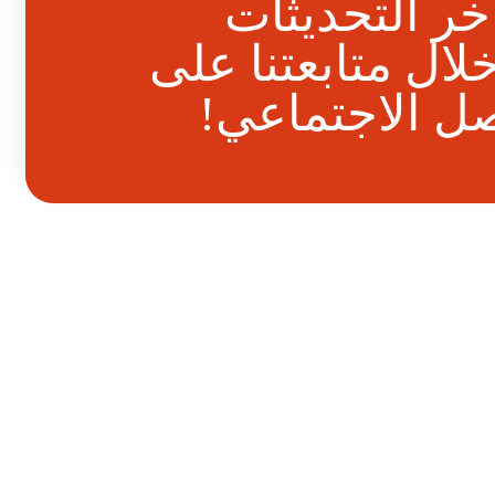
ر التحديثات
لال متابعتنا على
صل الاجتماعي!