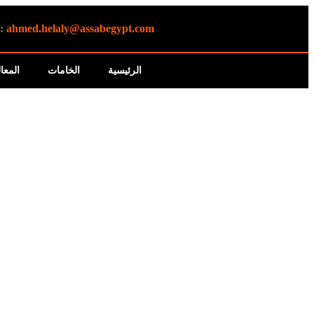
s:
ahmed.helaly@assabegypt.com
الرئيسية
الخامات
المعا