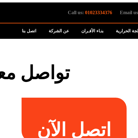
Call us:
01023334376
Email u
لجة الحرارية
بنـاء الأفـران
عن الشركة
اتصل بنا
تواصل معن
اتصل الآن